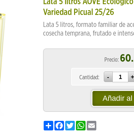
Lata 5 litros AOVE Ecológic
Variedad Picual 25/26
Lata 5 litros, formato familiar de ac
cosecha temprana, frutado e intens
60
Precio:
Cantidad:
Añadir al
Share
Facebook
Twitter
WhatsApp
Email