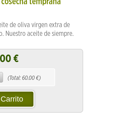
o cosecha temprana
eite de oliva virgen extra de
o. Nuestro aceite de siempre.
.00
€
(Total:
60.00
€)
 Carrito