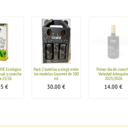
ellas a elegir entre
Primer día de cosecha
Botella 500 ml
los Gourmet de 500
Variedad Arbequina
Gourmet filtrado
ml
2025/2026
14.00
30.00
€
14.00
€