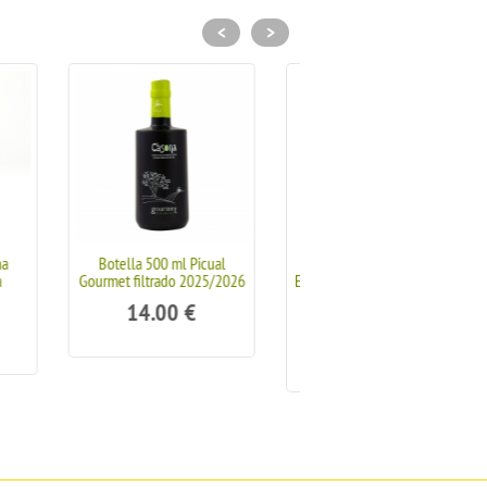
<
>
 Picual
Botella 100 ml. AOVE
Primer día de cosecha
 2025/2026
Ecológico de variedad picual
Variedad Picual 2025/202
y cosecha temprana
€
14.00
€
2025/2026
5.00
€