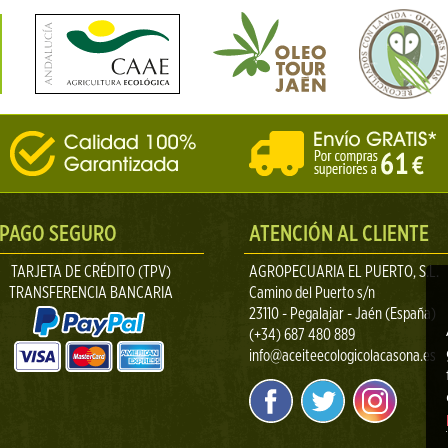
PAGO SEGURO
ATENCIÓN AL CLIENTE
TARJETA DE CRÉDITO (TPV)
AGROPECUARIA EL PUERTO, S.L.
TRANSFERENCIA BANCARIA
Camino del Puerto s/n
23110 - Pegalajar - Jaén (España)
(+34) 687 480 889
info@aceiteecologicolacasona.es