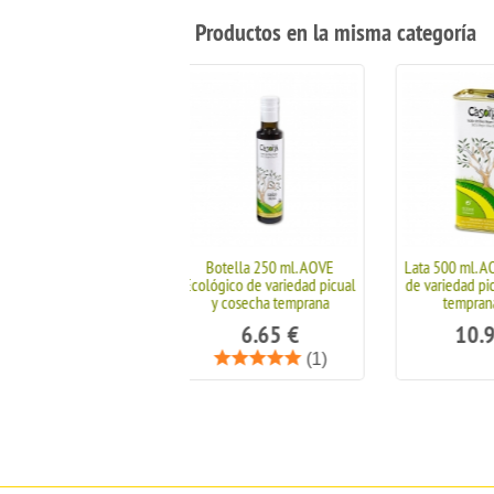
Productos en la misma categoría
Botella 250 ml. AOVE
Lata 500 ml. AOVE Ecológico
Pack 2 bot
Ecológico de variedad picual
de variedad picual y cosecha
los mode
y cosecha temprana
temprana 25/26
6.65
€
10.95
€
(1)