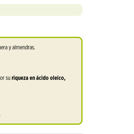
uera y almendras.
por su
riqueza en ácido oleico,
.